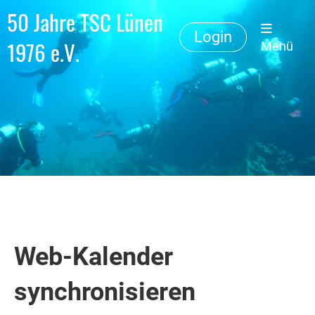
50 Jahre TSC Lünen
Login
1976 e.V.
Menü
Web-Kalender
synchronisieren